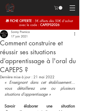
🎁 FICHE OFFERTE
: 5€ offerts dès 50€ d'achat
avec le code :
CAPEPS2026
Sonny Piwnica
17 juin 2021
Comment construire et
réussir ses situations
d’apprentissage à l'oral du
CAPEPS ?
Dernière mise à jour :
21 mai 2022
« Enseignant dans cet établissement… 
vous détaillerez une ou plusieurs 
situations d’apprentissage »
Savoir élaborer une situation 