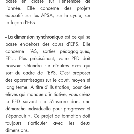
passe en classe sur lʼensemble de 
lʼannée. Elle concerne des projets 
éducatifs sur les APSA, sur le cycle, sur 
la leçon dʼEPS.
- La dimension synchronique
 est ce qui se 
passe en-dehors des cours dʼEPS. Elle 
concerne lʼAS, sorties pédagogiques, 
EPI... Plus précisément, votre PFD doit 
pouvoir sʼétendre sur dʼautres axes qui 
sort du cadre de lʼEPS. Cʼest proposer 
des apprentissages sur le court, moyen et 
long terme. A titre dʼillustration, pour des 
élèves qui manque dʼinitiative, vous créez 
le PFD suivant : « Sʼinscrire dans une 
démarche individuelle pour progresser et 
sʼépanouir ». Ce projet de formation doit 
toujours sʼarticuler avec les deux 
dimensions.