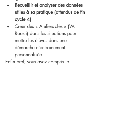
Recueillir et analyser des données 
utiles à sa pratique (attendus de fin 
cycle 4)
Créer des « Ateliers-clés » (W. 
Roosli) dans les situations pour 
mettre les élèves dans une 
démarche dʼentraînement 
personnalisée
Enfin bref, vous avez compris le 
principe. 
Ces deux stratégies pédagogiques 
devront être tenues 
tout au long de votre 
exposé
 car elles justifient 
explicitement 
votre intervention avec votre PFD
. 
Petit conseil, 
nommez-les : Si1, Si2, etc.
pour marquer des petits points de 