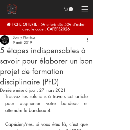
🎁 FICHE OFFERTE
: 5€ offerts dès 50€ d'achat
avec le code :
CAPEPS2026
Sonny Piwnica
9 août 2019
5 étapes indispensables à
savoir pour élaborer un bon
projet de formation
disciplinaire (PFD)
Dernière mise à jour :
27 mars 2021
Trouvez les solutions à travers cet article 
pour augmenter votre bandeau et 
atteindre le bandeau 4
Capésien/nes, si vous êtes là, cʼest que 