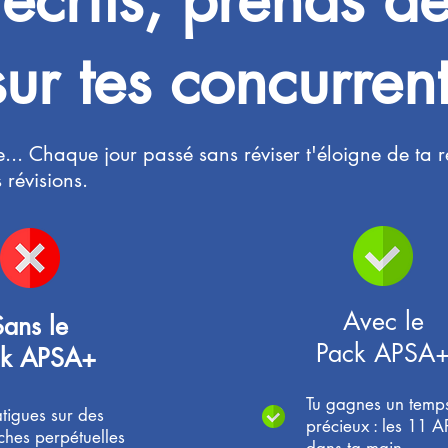
ur tes concurrent
... Chaque jour passé sans réviser t'éloigne de ta r
révisions.
Avec le
Sans le
Pack APSA
ck APSA+
Tu gagnes un temp
atigues sur des
précieux : les 11 
ches perpétuelles