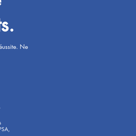
s.
éussite. Ne
+
s
APSA,