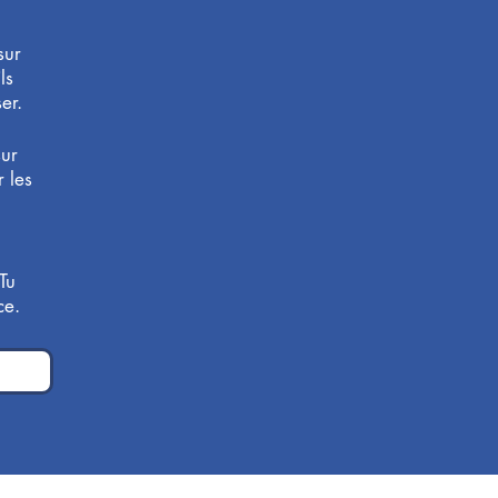
sur
ls
er.
sur
 les
Tu
ce.