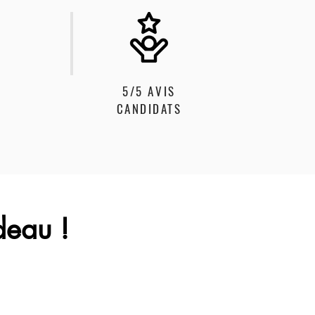
5/5 AVIS
É
CANDIDATS
deau !