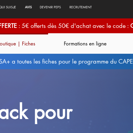
QUI SUIS-JE
AVIS
DEVENIR PEPS
RECRUTEMENT
FFERTE
: 5€ offerts dès 50€ d'achat avec le code :
outique | Fiches
Formations en ligne
SA+ a toutes les fiches pour le programme du CA
Pack pour