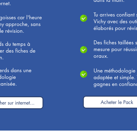
dans ta main.
ernet.
Tu arrives confiant 
ngoisses car l'heure
Vichy avec des outi
hy approche, sans
élaborés pour révis
de révision.
Des fiches taillées 
ds du temps à
mesure pour réussir
er des fiches de
oraux.
n.
perds dans une
Une méthodologie
dologie
adaptée et simple. 
anisée.
gagnes en confian
Acheter le Pack
er sur internet...