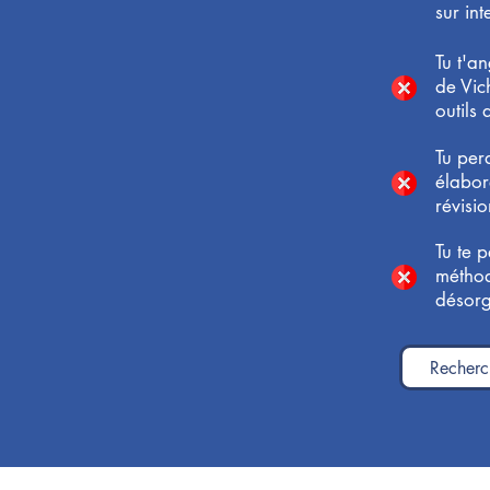
sur int
Tu t'a
de Vic
outils 
Tu per
élabor
révisio
Tu te 
métho
désorg
Recherch