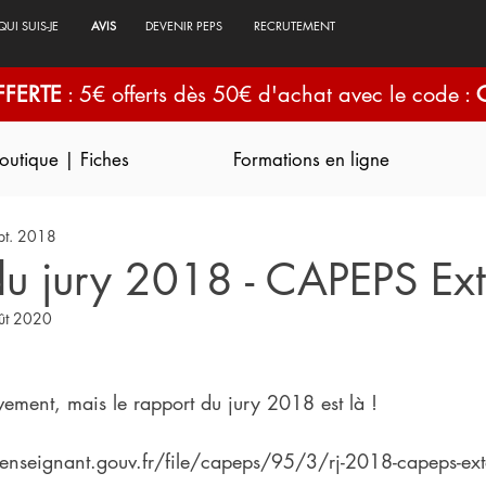
QUI SUIS-JE
AVIS
DEVENIR PEPS
RECRUTEMENT
FFERTE
: 5€ offerts dès 50€ d'achat avec le code :
outique | Fiches
Formations en ligne
pt. 2018
du jury 2018 - CAPEPS Ex
ût 2020
ivement, mais le rapport du jury 2018 est là !
enseignant.gouv.fr/file/capeps/95/3/rj-2018-capeps-ext