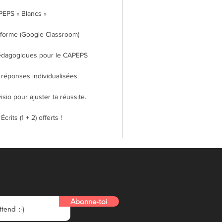
PEPS « Blancs »
eforme (Google Classroom)
édagogiques pour le CAPEPS
 réponses individualisées
sio pour ajuster ta réussite.
crits (1 + 2) offerts !
Abonne-toi