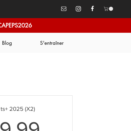
CAPEPS2026
Blog
S'entraîner
its+ 2025 (X2)
449,99€
9,99