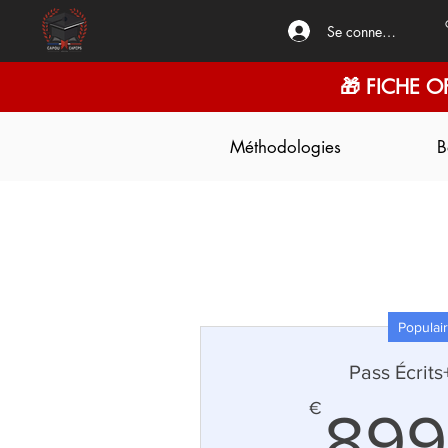
Se connecter
🎁 FICHE O
Méthodologies
B
Populai
Pass Écrit
€
899