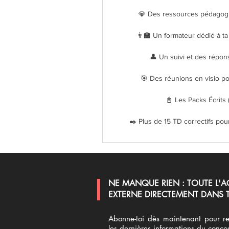
💎 Des ressources pédagog
👨‍🏫 Un formateur dédié à ta
👤 Un suivi et des répon
🎯 Des réunions en visio pou
📓 Les Packs Écrits (1
✒️ Plus de 15 TD correctifs pou
NE MANQUE RIEN : TOUTE L'A
EXTERNE DIRECTEMENT DANS T
Abonne-toi dès maintenant pour re
les dernières informations du conco