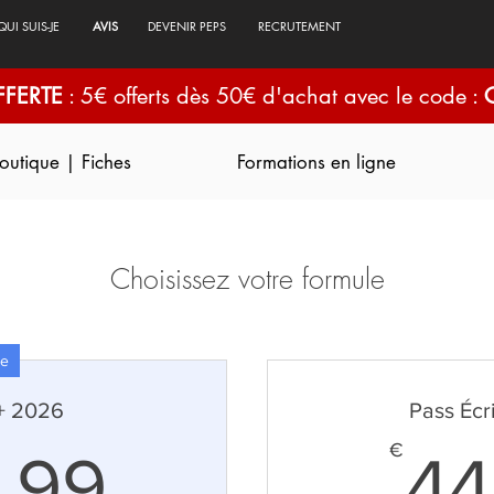
QUI SUIS-JE
AVIS
DEVENIR PEPS
RECRUTEMENT
FFERTE
: 5€ offerts dès 50€ d'achat avec le code :
outique | Fiches
Formations en ligne
Choisissez votre formule
re
s+ 2026
Pass Écr
899,99€
€
,99
44