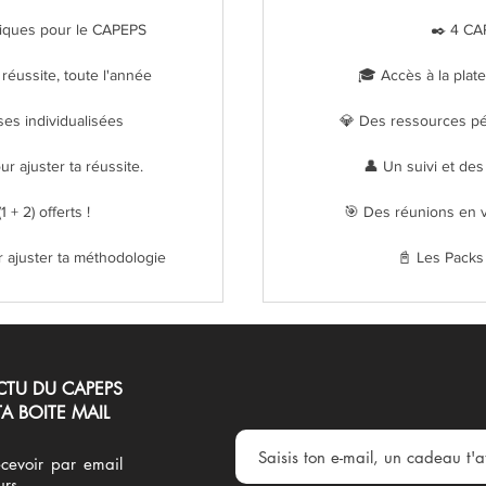
iques pour le CAPEPS
✒️ 4 CA
 réussite, toute l'année
🎓 Accès à la plat
ses individualisées
💎 Des ressources p
r ajuster ta réussite.
👤 Un suivi et des
 + 2) offerts !
🎯 Des réunions en vi
r ajuster ta méthodologie
📓 Les Packs É
CTU DU CAPEPS
A BOITE MAIL
cevoir par email
urs.