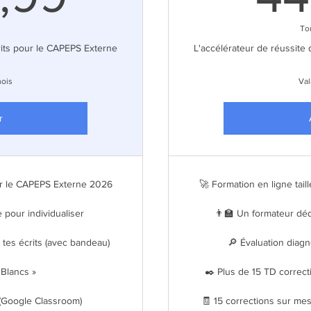
To
rits pour le CAPEPS Externe
L'accélérateur de réussite
mois
Val
r
our le CAPEPS Externe 2026
🚀 Formation en ligne tai
 pour individualiser
👨‍🏫 Un formateur dédi
 tes écrits (avec bandeau)
🔎 Évaluation diagn
Blancs »
✒️ Plus de 15 TD correct
 (Google Classroom)
🧾 15 corrections sur mes