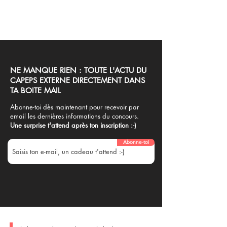
Expert en tennis de table, il fait
la différence dans votre
préparation au concours.
NE MANQUE RIEN : TOUTE L'ACTU DU
CAPEPS EXTERNE DIRECTEMENT DANS
TA BOITE MAIL
Abonne-toi dès maintenant pour recevoir par
email les dernières informations du concours.
Une surprise t'attend après ton inscription :-)
Abonne-toi