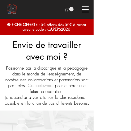
🎁 FICHE OFFERTE
: 5€ offerts dès 50€ d'achat
avec le code :
CAPEPS2026
Envie de travailler
avec moi ?
Passionné par la didactique et la pédagogie
dans le monde de l'enseignement, de
nombreuses collaborations et partenariats sont
possibles.
Contactez-moi
pour espérer une
future coopération.
Je répondrai à vos attentes le plus rapidement
possible en fonction de vos différents besoins.