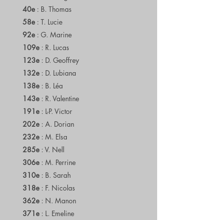
40e
: B. Thomas
58e
: T. Lucie
92e
: G. Marine
109e
: R. Lucas
123e
: D. Geoffrey
132e
: D. Lubiana
138e
: B. Léa
143e
: R. Valentine
191e
: L-P. Victor
202e
: A. Dorian
232e
: M. Elsa
285e
: V. Nell
306e
: M. Perrine
310e
: B. Sarah
318e
: F. Nicolas
362e
: N. Manon
371e
: L. Emeline