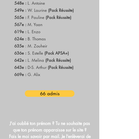
548e :
L. Antoine
549e :
W. Laurine
(Pack Réussite)
565e :
F. Pauline
(Pack Réussite)
567e :
M. Yoan
619e :
L. Enzo
624e :
B. Thomas
635e
: M. Zouheir
636e :
S. Estelle
(Pack APSA+)
642e :
L. Melina
(Pack Réussite)
643e :
D-S. Arthur
(Pack Réussite)
669e :
G. Alix
66 admis
J'ai oublié ton prénom ? Tu ne souhaite pas
que ton prénom apparaisse sur le site ?
Fais le moi savoir par mail. Je l’enlèverai de