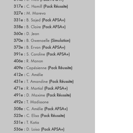
317e :
C. Hamill
(Pack Réussite)
327e :
M. Mareva
331e :
B. Sajed
(Pack APSA+)
358e :
B. Claire
(Pack APSA+)
360e :
D. Jean
370e :
B. Gwenaelle
(Simulation)
373e :
B. Ervan
(Pack APSA+)
391e :
S. Caroline
(Pack APSA+)
406e :
R. Manon
409e :
Capésienne
(Pack Réussite)
412e :
C. Amélie
431e :
T. Amandine
(Pack Réussite)
471e :
R. Martial
(Pack APSA+)
491e :
D. Maxime
(Pack Réussite)
492e :
T. Madissone
508e :
C. Amélie
(Pack APSA+)
523e :
C. Elisa
(Pack Réussite)
531e :
T. Katia
536e :
D. Loisa
(Pack APSA+)