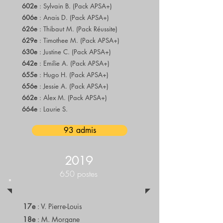
602e
: Sylvain B. (Pack APSA+)
606e
: Anais D. (Pack APSA+)
626e
: Thibaut M. (Pack Réussite)
629e
: Timothee M. (Pack APSA+)
630e
: Justine C. (Pack APSA+)
642e
: Emilie A. (Pack APSA+)
655e
: Hugo H. (Pack APSA+)
656e
: Jessie A. (Pack APSA+)
662e
: Alex M. (Pack APSA+)
664e
: Laurie S.
93 admis
2019
650 postes
17e
: V. Pierre-Louis
18e
: M. Morgane