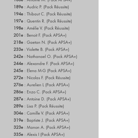
189e
: Audric P. (Pack Réussite)
194e
: Thibaut C. (Pack Réussite)
197e
: Quentin R. (Pack Réussite)
198e
: Amélie V. (Pack Réussite)
201e
: Benoit F. (Pack APSA+)
218e
: Gaetan N. (Pack APSA+)
233e
: Violette B. (Pack APSA+)
242e
: Nathanael O. (Pack APSA+)
244e
: Alexandre F. (Pack APSA+)
245e
: Elena M-G (Pack APSA+)
272e
: Nicolas F. (Pack Réussite)
276e
: Aurelien L (Pack APSA+)
286e
: Enzo C. (Pack APSA+)
287e
: Antoine D. (Pack APSA+)
289e
: Lisa P. (Pack Réussite)
304e
: Camille V. (Pack APSA+)
319e
: Baptiste J. (Pack APSA+)
323e
: Manon A. (Pack APSA+)
335e
: Alexis I (Pack APSA+)