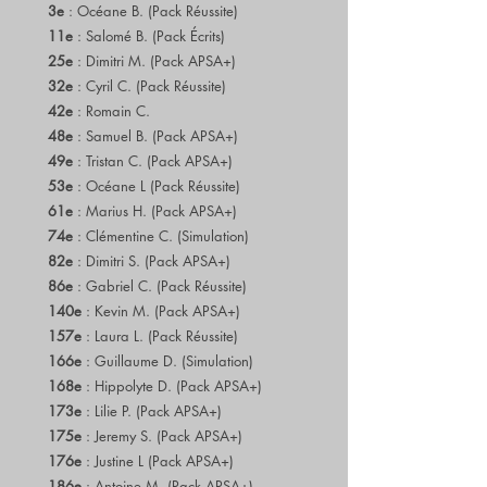
3e
: Océane B. (Pack Réussite)
11e
: Salomé B. (Pack Écrits)
25e
: Dimitri M. (Pack APSA+)
32e
: Cyril C. (Pack Réussite)
42e
: Romain C.
48e
: Samuel B. (Pack APSA+)
49e
: Tristan C. (Pack APSA+)
53e
: Océane L (Pack Réussite)
61e
: Marius H. (Pack APSA+)
74e
: Clémentine C. (Simulation)
82e
: Dimitri S. (Pack APSA+)
86e
: Gabriel C. (Pack Réussite)
140e
: Kevin M. (Pack APSA+)
157e
: Laura L. (Pack Réussite)
166e
: Guillaume D. (Simulation)
168e
: Hippolyte D. (Pack APSA+)
173e
: Lilie P. (Pack APSA+)
175e
: Jeremy S. (Pack APSA+)
176e
: Justine L (Pack APSA+)
186e
: Antoine M. (Pack APSA+)