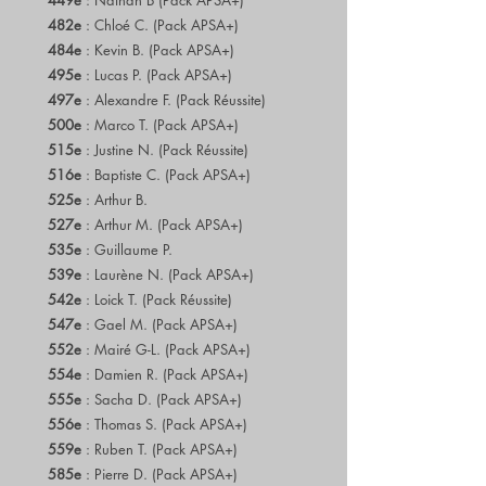
482e
: Chloé C. (Pack APSA+)
484e
: Kevin B. (Pack APSA+)
495e
: Lucas P. (Pack APSA+)
497e
: Alexandre F. (Pack Réussite)
500e
: Marco T. (Pack APSA+)
515e
: Justine N. (Pack Réussite)
516e
: Baptiste C. (Pack APSA+)
525e
: Arthur B.
527e
: Arthur M. (Pack APSA+)
535e
: Guillaume P.
539e
: Laurène N. (Pack APSA+)
542e
: Loick T. (Pack Réussite)
547e
: Gael M. (Pack APSA+)
552e
: Mairé G-L. (Pack APSA+)
554e
: Damien R. (Pack APSA+)
555e
: Sacha D. (Pack APSA+)
556e
: Thomas S. (Pack APSA+)
559e
: Ruben T. (Pack APSA+)
585e
: Pierre D. (Pack APSA+)