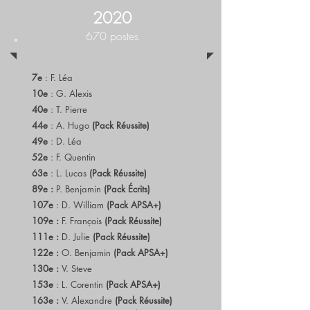
2020
670 postes
7e
: F. Léa
10e
: G. Alexis
40e
: T. Pierre
44e
: A. Hugo
(Pack Réussite)
49e
: D. Léa
52e
: F. Quentin
63e
: L. Lucas
(Pack Réussite)
89e :
P. Benjamin
(Pack Écrits)
107e
: D. William
(Pack APSA+)
109e :
F. François
(Pack Réussite)
111e :
D. Julie
(Pack Réussite)
122e :
O. Benjamin
(Pack APSA+)
130e :
V. Steve
153e
: L. Corentin
(Pack APSA+)
163e :
V. Alexandre
(Pack Réussite)