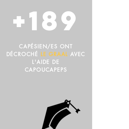
+189
CAPÉSIEN/ES ONT
DÉCROCHÉ
LE GRAAL
AVEC
L'AIDE DE
CAPOUCAPEPS