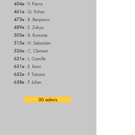
404e
: V. Pierre
461e
: Q. Yohan
473e
: R. Benjamin
489e
: E. Zakya
503e
: B. Romane
515e
: H. Sebastien
526e
: C. Clement
621e
: L. Camille
631e
: E. Remi
632e
: P. Tatiana
638e
: P. Julien
30 admis