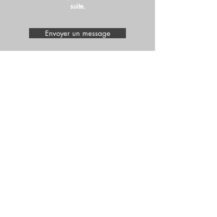
suite.
Envoyer un message
Un échec ? Que
dois-je faire...
Aucune inquiétude, vous
réussirez !
Dédramatiser. Un premier
échec, ça arrive.