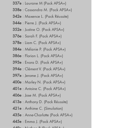
337e
: Laurane M (Pack APSA+)
338e
: Cassandra M. (Pack APSA+)
342e
: Maxence L. (Pack Réussite)
344e
: Pierre J. (Pack APSA+)
352e
: Justine O. (Pack APSA+)
376e
: Sarah F. (Pack APSA+)
378e
: Liam C. (Pack APSA+)
384e
: Mélanie P. (Pack APSA+)
386e
: Florian L. (Pack APSA+)
393e
: Enora D. (Pack APSA+)
394e
: Clément V. (Pack APSA+)
397e
: Jerome J. (Pack APSA+)
400e
: Marley N. (Pack APSA+)
401e
: Antoine C. (Pack APSA+)
406e
: Jose M. (Pack APSA+)
413e
: Anthony D. (Pack Réussite)
421e
: Anthime C. (Simulation)
435e
: Anne-Charlotte (Pack APSA+)
445e
: Emma J. (Pack APSA+)
449e
: Nathan B (Pack APSA+)