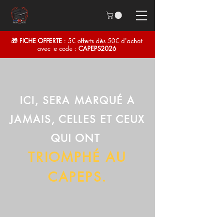
🎁 FICHE OFFERTE
: 5€ offerts dès 50€ d'achat
avec le code :
CAPEPS2026
ICI, SERA MARQUÉ A
JAMAIS, CELLES ET CEUX
QUI ONT
TRIOMPHÉ AU
CAPEPS.