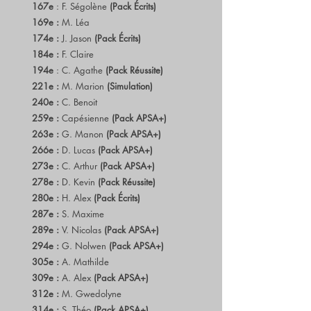
167e
: F. Ségolène
(Pack Écrits)
169e :
M. Léa
174e :
J. Jason
(Pack Écrits)
184e :
F. Claire
194e
: C. Agathe
(Pack Réussite)
221e :
M. Marion
(Simulation)
240e :
C. Benoit
259e :
Capésienne
(Pack APSA+)
263e :
G. Manon
(Pack APSA+)
266e :
D. Lucas
(Pack APSA+)
273e :
C. Arthur
(Pack APSA+)
278e :
D. Kevin
(Pack Réussite)
280e :
H. Alex
(Pack Écrits)
287e :
S. Maxime
289e :
V. Nicolas
(Pack APSA+)
294e :
G. Nolwen
(Pack APSA+)
305e :
A. Mathilde
309e :
A. Alex
(Pack APSA+)
312e :
M. Gwedolyne
314e :
S. Théo
(Pack APSA+)