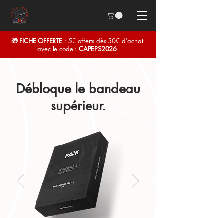
🎁 FICHE OFFERTE
: 5€ offerts dès 50€ d'achat
avec le code :
CAPEPS2026
Débloque le bandeau
supérieur.