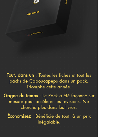
Tout, dans un
: Toutes les fiches et tout les
packs de Capoucapeps dans un pack.
Triomphe cette année.
Gagne du temps
: Le Pack a été façonné sur
mesure pour accélérer tes révisions. Ne
cherche plus dans les livres.
Économisez
: Bénéficie de tout, à un prix
inégalable.