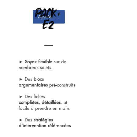
PACK+
Ajouter au panier
E2
►
Soyez flexible
sur de
nombreux sujets.
► Des
blocs
argumentaires
pré-construits
► Des fiches
complètes, détaillées
, et
facile à prendre en main.
► Des
stratégies
d'intervention référencées