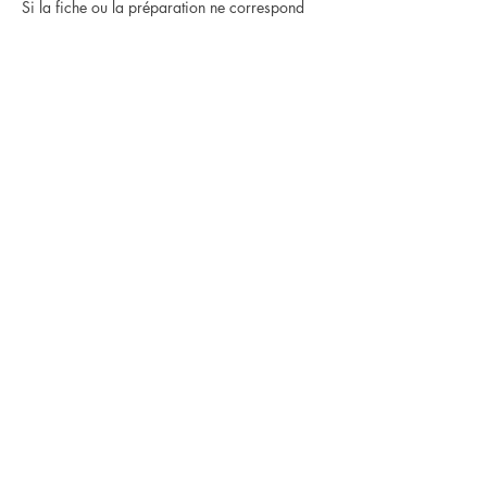
Si la fiche ou la préparation ne correspond
pas à la description, je vous rembourse en
moins de 24h.
TÉLÉCHARGEMENT
INSTANTANÉ
Reçois immédiatement tes fichiers après ton
paiement sur la page dédiée. Sans aucun frais
de livraison.
DES AVIS
AUTHENTIQUES
Des avis et des témoignages
authentiques recueillis des candidats sur les
fiches thématiques.
SERVICE CLIENT
H24