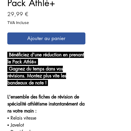
Pack Athlé+
Prix
29,99 €
TVA Incluse
Ajouter au panier
Bénéficiez d'une réduction en prenant
le Pack Athlé+
Gagnez du temps dans vos
révisions. Montez plus vite les
bandeaux de note !
L'ensemble des fiches de révision de
spécialité athlétisme instantanément da
ns votre main :
▪ Relais vitesse
▪ Javelot