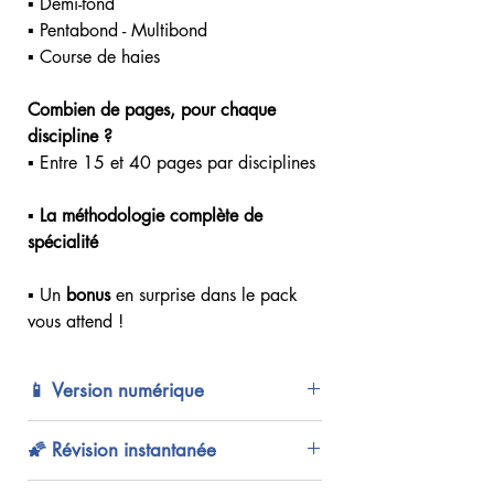
▪ Demi-fond
▪ Pentabond - Multibond
▪ Course de haies
Combien de pages, pour chaque
discipline ?
▪ Entre 15 et 40 pages par disciplines
▪ La méthodologie complète de
spécialité
▪ Un
bonus
en surprise dans le pack
vous attend !
📱 Version numérique
Le Pack Athlé+ est un dossier .ZIP avec
🌠 Révision instantanée
les fiches en .PDF
Reçois le Pack Athlé+ instantanément