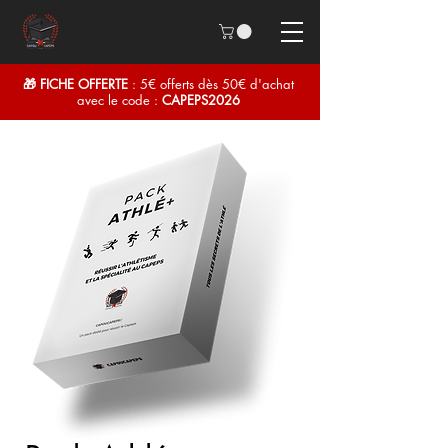
🎁 FICHE OFFERTE
: 5€ offerts dès 50€ d'achat
avec le code :
CAPEPS2026